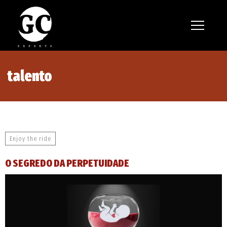
Nossos serviços
Nossa técnica
talento
Contato
Enjoy the ride
O SEGREDO DA PERPETUIDADE