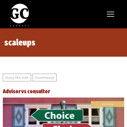
Nossos serviços
Nossa técnica
scaleups
Contato
Enjoy the ride
Governança
Advisor vs consultor